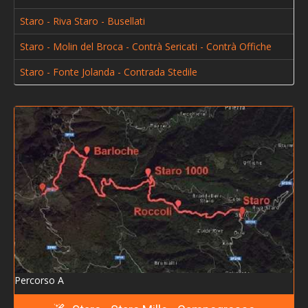
> Serata informativa - disostruzione pediatrica in
Staro - Riva Staro - Busellati
età infantile
Staro - Molin del Broca - Contrà Sericati - Contrà Offiche
> Che cosa resta?
Staro - Fonte Jolanda - Contrada Stedile
> Teatro in casa 2016 "Lavorar"
> Gita ai mercatini di Natale a Merano e Lagundo e
pranzo alla birreria Forst
> Calendario Eventi 2016
> Una montagna di meraviglie
> A spasso per il cielo
> Presentazione del libro: L'imboscata di Riva di
Staro
> Uccelli, dalle lagune ai monti
Percorso A
> Calendario eventi 2017