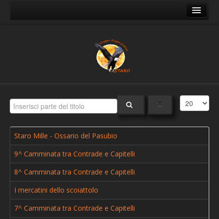
Home
Mappa del sito
Il Gruppo
Chi siamo - Contatti
Dove siamo
Foto
Staro un tempo
Staro Mille - Ossario del Pasubio
Staro ai giorni nostri
9^ Camminata tra Contrade e Capitelli
Il Natale a Staro
8^ Camminata tra Contrade e Capitelli
Sentieri
I mercatini dello scoiattolo
Sentiero A - Staro - Staro Mille - Campogrosso
7^ Camminata tra Contrade e Capitelli
Sentiero B - Staro - Riva Staro - Busellati