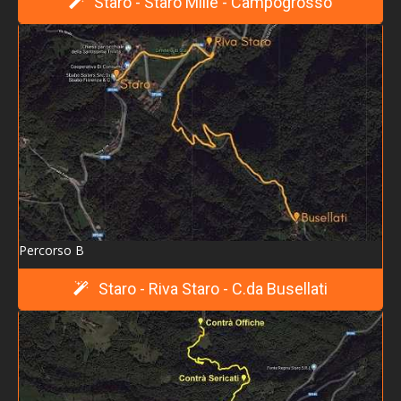
Staro - Staro Mille - Campogrosso
> 14+1
> 3' Camminata tra contrade e capitelli
> 4' Camminata tra contrade e capitelli
> L'ultimo pastore
> 21° Trofeo d'Estate di Calcio
> 22° Pellegrinaggio della Madonna della Corona
> 5' Camminata tra contrade e capitelli
> 6' Camminata tra contrade e capitelli
Percorso B
> 7' Camminata tra contrade e capitelli
> 8' Camminata tra contrade e capitelli
Staro - Riva Staro - C.da Busellati
> I mercatini dello scoiattolo
> 9' Camminata tra contrade e capitelli
> 26° Corsa Staro-Campogrosso