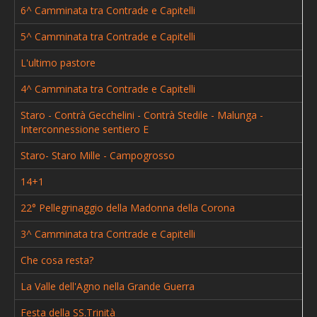
6^ Camminata tra Contrade e Capitelli
Sentiero C - Staro - Molin del Broca - Sericati -
5^ Camminata tra Contrade e Capitelli
Offiche
L'ultimo pastore
Sentiero D - Staro - Fonte Jolanda - Contrà Stedile
Sentiero E - Staro Mille - Ossario del Pasubio
4^ Camminata tra Contrade e Capitelli
Sentiero F - Contrà Gecchelini - Contrà Stedile -
Staro - Contrà Gecchelini - Contrà Stedile - Malunga -
Interconnessione sentiero E
Malunga
Staro- Staro Mille - Campogrosso
Eventi
14+1
Camminare, più salute divertendosi!
> Archivio iniziative passate
22° Pellegrinaggio della Madonna della Corona
> Gita in val di Non e le sue bellezze
3^ Camminata tra Contrade e Capitelli
> Quattro passi nella storia...
Che cosa resta?
> Festa della SS.Trinità
La Valle dell'Agno nella Grande Guerra
> La Valle dell'Agno nella Grande Guerra
Festa della SS.Trinità